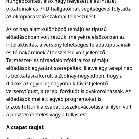
hungeocontest első négy helyezettje az intézet
oktatóinak és PhD-hallgatóinak segítségével folytatta
az olimpiára való szakmai felkészülést.
Az öt nap alatt különböző témájú és típusú
előadásokban volt részük, melyekre elsősorban az
interaktivitás, a verseny lehetséges feladattípusainak
és témaköreinek átbeszélése volt jellemző.
Természet- és társadalomföldrajzos témájú
előadások egyaránt szerepeltek, illetve egy terepi nap
is beiktatásra került a Zsolnay-negyedben, hogy a
diákok az egyik legnagyobb kihívást jelentő
versenytípust, a terepi fordulót is gyakorolhassák. Az
előadások mellett egyéb programokat is
biztosítottunk a csapat összekovácsolására, ilyen volt
a poszterötletelés vagy a tollas-est.
A csapat tagjai: