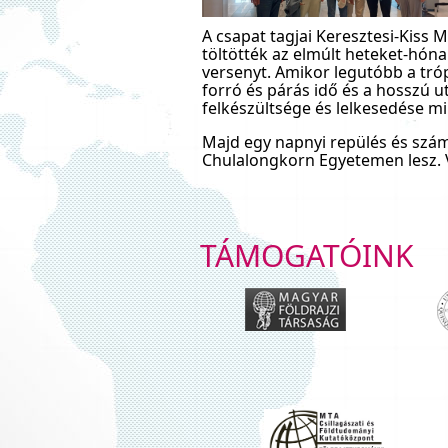
A csapat tagjai Keresztesi-Kiss
töltötték az elmúlt heteket-hóna
versenyt. Amikor legutóbb a tró
forró és párás idő és a hosszú u
felkészültsége és lelkesedése min
Majd egy napnyi repülés és szá
Chulalongkorn Egyetemen lesz. V
TÁMOGATÓINK