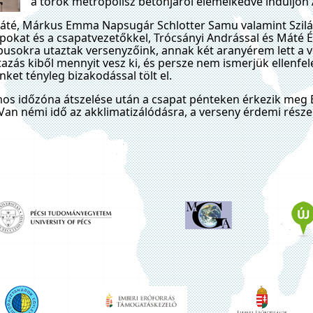
a török metropolisz betonjáról elemelkedve induljon Á
 Máté, Márkus Emma Napsugár Schlotter Samu valamint Szilá
pokat és a csapatvezetőkkel, Trócsányi Andrással és Máté É
pusokra utaztak versenyzőink, annak két aranyérem lett a 
tazás kiből mennyit vesz ki, és persze nem ismerjük ellenfele
ket tényleg bizakodással tölt el.
mos időzóna átszelése után a csapat pénteken érkezik meg 
an némi idő az akklimatizálódásra, a verseny érdemi része