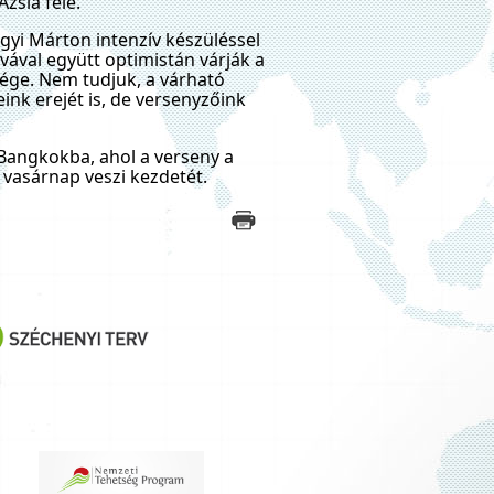
zsia felé.
gyi Márton intenzív készüléssel
vával együtt optimistán várják a
vége. Nem tudjuk, a várható
ink erejét is, de versenyzőink
Bangkokba, ahol a verseny a
 vasárnap veszi kezdetét.